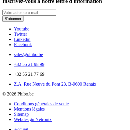
Inscrivez-vous à notre lettre d'information
Youtube
Twitter
Linkedin
Facebook
sales@phibo.be
+32 55 21 98 99
+32 55 21 77 69
Z.A. Rue Neuve du Pont 23, B-9600 Renaix
© 2026 Phibo.be
Conditions générales de vente
Mentions légales
Sitemap
Webdesign Netronix
Accueil