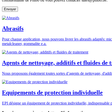
confidentialité de Phibo ou vous pouvez contacter sales@phibo.be.
Abrasifs
Pour chaque application, nous pouvons livrer les abrasifs adaptés: mic
metalcleaner, gommalite e.a.
Agents de nettoyage, additifs et fluides de 
Nous proposons également toutes sortes d’agents de nettoyage, d'additi
Equipements de protection individuelle
EPI désigne un équipement de protection individuelle, indispensable p