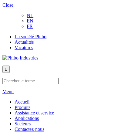
Close
NL
EN
FR
La société Phibo
Actualités
Vacatures
Menu
Accueil
Produits
Assistance et service
Applications
Secteurs
Contactez-nous