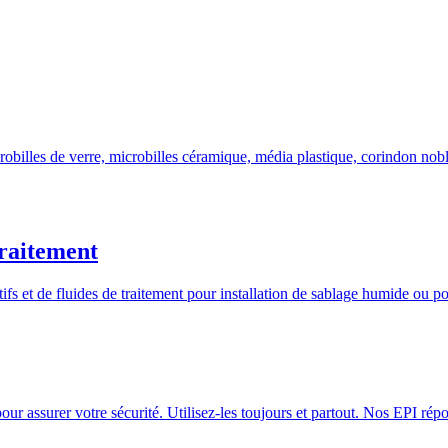
robilles de verre, microbilles céramique, média plastique, corindon nob
traitement
fs et de fluides de traitement pour installation de sablage humide ou p
our assurer votre sécurité. Utilisez-les toujours et partout. Nos EPI r