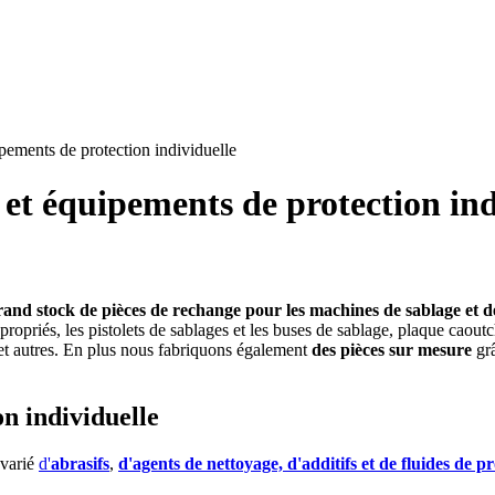
ements de protection individuelle
et équipements de protection ind
and stock de pièces de rechange pour les machines de sablage et d
propriés, les pistolets de sablages et les buses de sablage, plaque caout
e et autres. En plus nous fabriquons également
des pièces sur mesure
grâ
n individuelle
 varié
d'
abrasifs
,
d'agents de nettoyage, d'additifs et de fluides de p