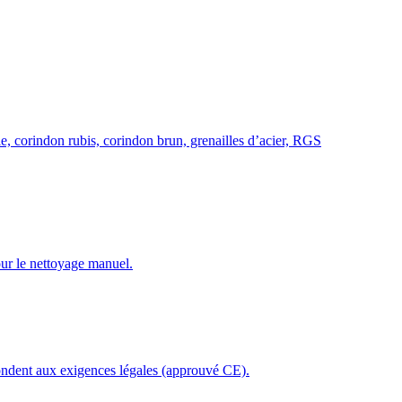
le, corindon rubis, corindon brun, grenailles d’acier, RGS
our le nettoyage manuel.
épondent aux exigences légales (approuvé CE).